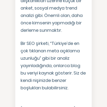
alışkanlıkları üzerine küçük bir
anket, sosyal medya trend
analizi gibi. Önemli olan, daha
önce kimsenin yapmadığı bir
derleme sunmaktır.
Bir SEO şirketi, “Türkiye’de en
çok tıklanan meta açıklama
uzunluğu” gibi bir analiz
yayınladığında, onlarca blog
bu veriyi kaynak gösterir. Siz de
kendi nişinizde benzer
boşlukları bulabilirsiniz.