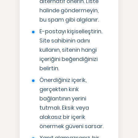
alternatif önerin. Liste
halinde göndermeyin,
bu spam gibi algılanır.
E-postayı kişiselleştirin.
Site sahibinin adını
kullanın, sitenin hangi
içeriğini beğendiğinizi
belirtin.
Önerdiğiniz içerik,
gerçekten kırık
bağlantının yerini
tutmalı. Eksik veya
alakasız bir içerik
önermek güveni sarsar.
Yanıt alamazsanız, bir