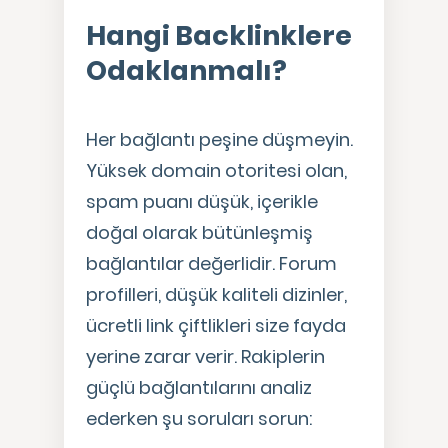
Hangi Backlinklere
Odaklanmalı?
Her bağlantı peşine düşmeyin.
Yüksek domain otoritesi olan,
spam puanı düşük, içerikle
doğal olarak bütünleşmiş
bağlantılar değerlidir. Forum
profilleri, düşük kaliteli dizinler,
ücretli link çiftlikleri size fayda
yerine zarar verir. Rakiplerin
güçlü bağlantılarını analiz
ederken şu soruları sorun: