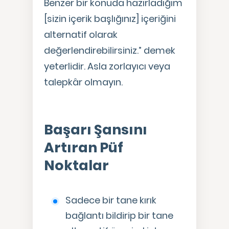
Benzer bir konuda hazırladığım
[sizin içerik başlığınız] içeriğini
alternatif olarak
değerlendirebilirsiniz.” demek
yeterlidir. Asla zorlayıcı veya
talepkâr olmayın.
Başarı Şansını
Artıran Püf
Noktalar
Sadece bir tane kırık
bağlantı bildirip bir tane