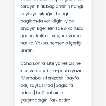
tarayın. Kırık bağlantının hangi
sayfaya çıktığını, hangi
bağlamda verildiğini iyice
anlayın. Eğer elinizde o konuda
güncel, kaliteli bir içerik varsa,
harika. Yoksa, hemen o içeriği
üretin.
Daha sonra, site yöneticisine
kısa ve kibar bir e-posta yazın.
“Merhaba, sitenizdeki [sayfa
adı] sayfasında [bağlantı
adresi] bağlantısının
çalışmadığını fark ettim.