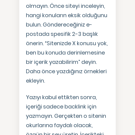
olmayın. Önce siteyi inceleyin,
hangi konuların eksik olduğunu
bulun. Göndereceğiniz e-
postada spesifik 2-3 başlık
önerin. “Sitenizde X konusu yok,
ben bu konuda derinlemesine
bir içerik yazabilirim” deyin.
Daha önce yazdığınız örnekleri
ekleyin.
Yazıyı kabul ettikten sonra,
içeriği sadece backlink için
yazmayın. Gerçekten o sitenin
okurlarına faydalı olacak,
özgün bir şey üretin. İçerikteki