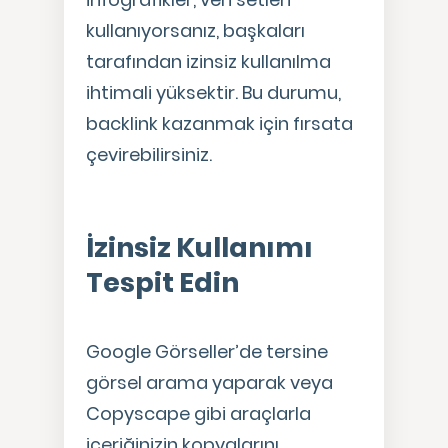
kullanıyorsanız, başkaları
tarafından izinsiz kullanılma
ihtimali yüksektir. Bu durumu,
backlink kazanmak için fırsata
çevirebilirsiniz.
İzinsiz Kullanımı
Tespit Edin
Google Görseller’de tersine
görsel arama yaparak veya
Copyscape gibi araçlarla
içeriğinizin kopyalarını