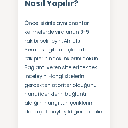
Nasıl Yapılır?
Önce, sizinle aynı anahtar
kelimelerde sıralanan 3-5
rakibi belirleyin. Ahrefs,
Semrush gibi araçlarla bu
rakiplerin backlinklerini dökün.
Bağlantı veren siteleri tek tek
inceleyin. Hangi sitelerin
gerçekten otoriter olduğunu,
hangi içeriklerin bağlantı
aldığını, hangi tür içeriklerin
daha çok paylaşıldığını not alın.