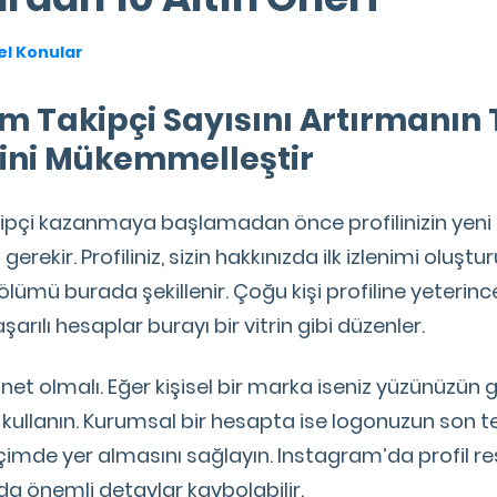
l Konular
am Takipçi Sayısını Artırmanın
ilini Mükemmelleştir
pçi kazanmaya başlamadan önce profilinizin yeni z
erekir. Profiliniz, sizin hakkınızda ilk izlenimi oluşt
lümü burada şekillenir. Çoğu kişi profiline yeterin
rılı hesaplar burayı bir vitrin gibi düzenler.
z net olmalı. Eğer kişisel bir marka iseniz yüzünüzü
e kullanın. Kurumsal bir hesapta ise logonuzun son te
içimde yer almasını sağlayın. Instagram’da profil r
da önemli detaylar kaybolabilir.