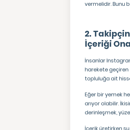
vermelidir. Bunu b
2. Takipçi
İçeriği On
İnsanlar Instagram
harekete geçiren b
topluluğa ait his
Eğer bir yemek hes
arıyor olabilir. İk
derinleşmek, yüze
İçerik üretirken ş