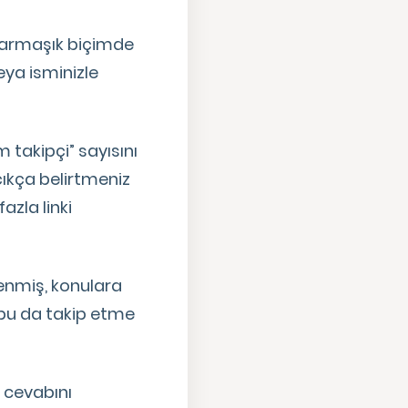
i karmaşık biçimde
eya isminizle
 takipçi” sayısını
çıkça belirtmeniz
azla linki
lenmiş, konulara
; bu da takip etme
n cevabını