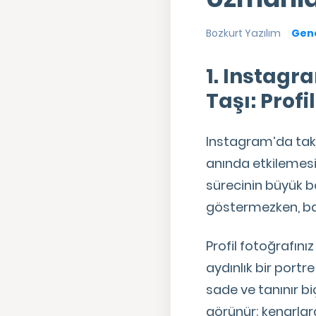
Bozkurt Yazılım
Gene
1. Instagr
Taşı: Prof
Instagram’da taki
anında etkilemesi g
sürecinin büyük bö
göstermezken, başa
Profil fotoğrafını
aydınlık bir portr
sade ve tanınır b
görünür; kenarlar