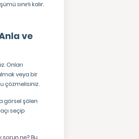
mü sınırlı kalır.
 Anla ve
z. Onları
bulmak veya bir
u çözmelisiniz.
ya görsel şölen
r açı seçip
ğı sorun ne? Bu