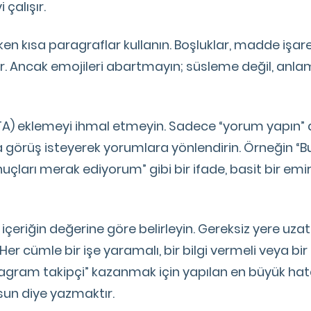
çalışır.
ken kısa paragraflar kullanın. Boşluklar, madde işare
ırır. Ancak emojileri abartmayın; süsleme değil, anl
A) eklemeyi ihmal etmeyin. Sadece “yorum yapın” d
 görüş isteyerek yorumlara yönlendirin. Örneğin “Bu 
uçları merak ediyorum” gibi bir ifade, basit bir em
çeriğin değerine göre belirleyin. Gereksiz yere uzat
er cümle bir işe yaramalı, bir bilgi vermeli veya bi
tagram takipçi” kazanmak için yapılan en büyük hata
lsun diye yazmaktır.