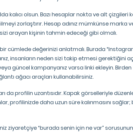
kılda kalıcı olsun. Bazı hesaplar nokta ve alt çizgiler
dilmeyi zorlaştırır. Hesap adınız mümkünse marka v
 sizi arayan kişinin tahmin edeceği gibi olmalı.
bir cümlede değerinizi anlatmalı. Burada “Instagram
nız, insanların neden sizi takip etmesi gerektiğini a
veya güncel kampanyanız varsa linki ekleyin. Birden f
antı ağacı araçları kullanabilirsiniz.
rı da profilin uzantısıdır. Kapak görselleriyle düzen
lar, profilinizde daha uzun süre kalınmasını sağlar
niz ziyaretçiye “burada senin için ne var” sorusunu