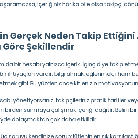
aşaramazsa, içeriğiniz harika bile olsa takipçi dönüşü
nin Gerçek Neden Takip Ettiğini
a Göre Şekillendir
’da bir hesabı yalnızca içerik ilginç diye takip etme
ir ihtiyaçları vardır: bilgi almak, eğlenmek, ilham 
setmek gibi. Bu yüzden önce kitlenizin motivasyonun
abı yönetiyorsanız, takipçileriniz pratik tarifler ve
isini birden sunmaya çalışmak içeriği dağıtır. Belirli bi
yde dolaşmaktan çok daha etkilidir.
u üç soruyu kendinize sorun: Kitlenin en sık karşılaştı