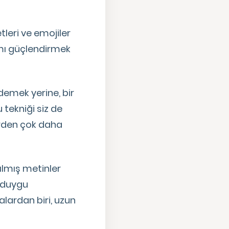
tleri ve emojiler
amı güçlendirmek
emek yerine, bir
tekniği siz de
irden çok daha
ılmış metinler
r duygu
lardan biri, uzun