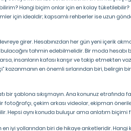
ilirim? Hangi biçim onlar için en kolay tüketilebilir?
ümler için idealdir; kapsamlı rehberler ise uzun gönde
 devreye girer. Hesabınızdan her gün yeni içerik ak
e bulacağını tahmin edebilmelidir. Bir moda hesabı 
sa, insanların kafası karışır ve takip etmekten vaz
” kazanmanın en önemli sırlarından biri, belirgin bir
katı bir şablona sıkışmayın. Ana konunuz etrafında fa
r fotoğrafçı, çekim arkası videolar, ekipman önerile
lir. Hepsi aynı konuda buluşur ama anlatım biçimi fa
n en iyi yollarından biri de hikaye anketleridir. Han