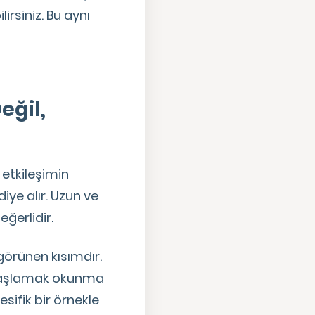
lirsiniz. Bu aynı
eğil,
 etkileşimin
iye alır. Uzun ve
ğerlidir.
 görünen kısımdır.
e başlamak okunma
pesifik bir örnekle