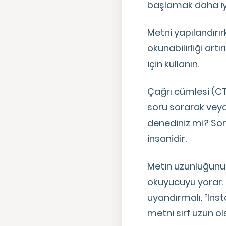
başlamak daha iyi 
Metni yapılandırır
okunabilirliği art
için kullanın.
Çağrı cümlesi (CT
soru sorarak veya
denediniz mi? Son
insanidir.
Metin uzunluğunu i
okuyucuyu yorar. H
uyandırmalı. “Ins
metni sırf uzun o