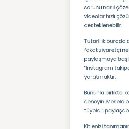
sorunu nasıl çözeb
videolar hızlı çöz
desteklenebilir.
Tutarlılık burada
fakat ziyaretçi n
paylaşmaya başlar
“Instagram takipçi
yaratmaktır.
Bununla birlikte, 
deneyin. Mesela bi
tüyoları paylaşabi
Kitlenizi tanımanı