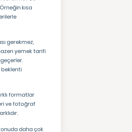
 Örneğin kısa
rilerle
ması gerekmez,
bazen yemek tarifi
geçerler.
 beklenti
rklı formatlar
ri ve fotoğraf
rklıdır.
gi konuda daha çok