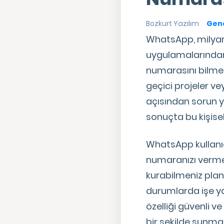
Bozkurt Yazılım
Gene
WhatsApp, milyarl
uygulamalarından 
numarasını bilmek 
geçici projeler ve
açısından sorun 
sonuçta bu kişisel 
WhatsApp kullanıc
numaranızı vermed
kurabilmeniz planl
durumlarda işe ya
özelliği güvenli ve
bir şekilde sunma