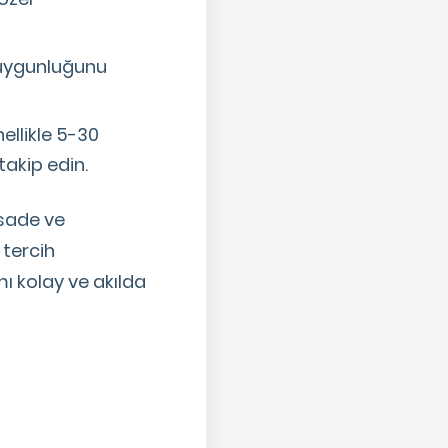
 uygunluğunu
ellikle 5-30
takip edin.
 sade ve
 tercih
mı kolay ve akılda