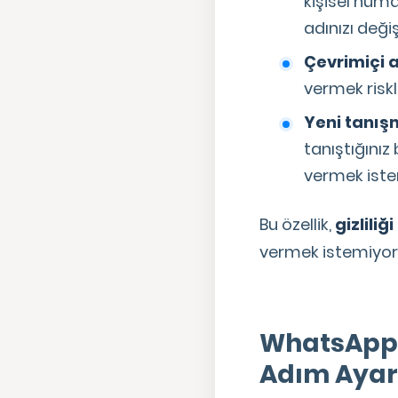
kişisel numa
adınızı değiş
Çevrimiçi 
vermek riskli
Yeni tanışm
tanıştığınız
vermek iste
Bu özellik,
gizliliğ
vermek istemiyorum
WhatsApp K
Adım Ayar