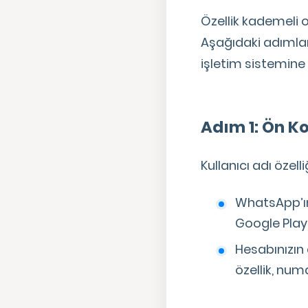
Özellik kademeli 
Aşağıdaki adımlar
işletim sistemine g
Adım 1: Ön Ko
Kullanıcı adı özell
WhatsApp’ın
Google Play
Hesabınızın
özellik, numa