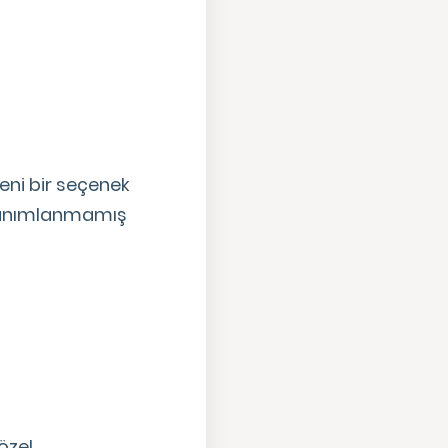
eni bir seçenek
 tanımlanmamış
özel