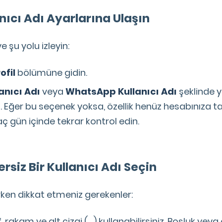
nıcı Adı Ayarlarına Ulaşın
 şu yolu izleyin:
ofil
bölümüne gidin.
anıcı Adı
veya
WhatsApp Kullanıcı Adı
şeklinde y
z. Eğer bu seçenek yoksa, özellik henüz hesabınıza
kaç gün içinde tekrar kontrol edin.
rsiz Bir Kullanıcı Adı Seçin
rken dikkat etmeniz gerekenler:
 rakam ve alt çizgi (_) kullanabilirsiniz. Boşluk veya 