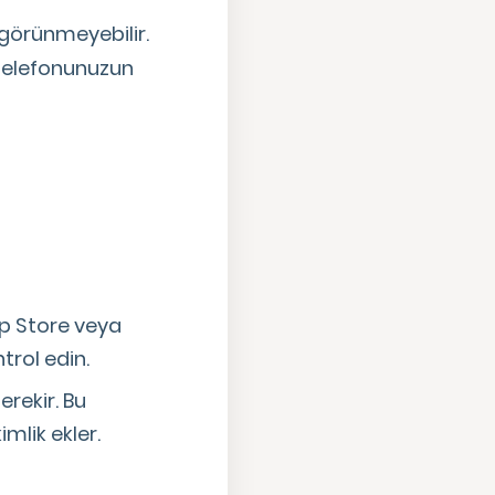
 görünmeyebilir.
 Telefonunuzun
p Store veya
rol edin.
rekir. Bu
imlik ekler.