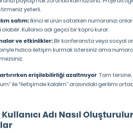
ranızı paylaşmak zorunda kalmazsınız. Proje bittiği
tirmeniz yeterli.
alım satım:
İkinci el ürün satarken numaranızı onl
 olabilir. Kullanıcı adı geçici bir köprü kurar.
alar ve etkinlikler:
Bir konferansta veya sosyal 
 biriyle hızlıca iletişim kurmak istersiniz ama numa
mezsiniz.
i artırırken erişilebilirliği azaltmıyor
. Tam tersine
” ile “iletişimde kalalım” arasındaki gerilimi ortad
ullanıcı Adı Nasıl Oluşturulu
lar