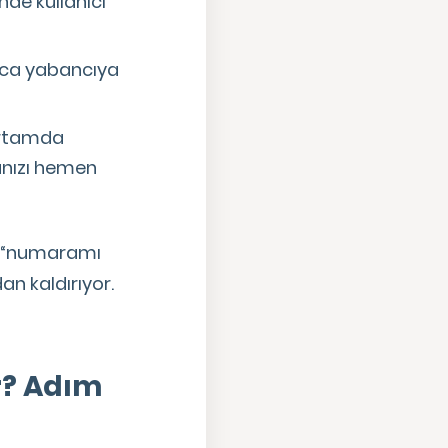
nde kullanıcı
arca yabancıya
ortamda
ranızı hemen
, “numaramı
an kaldırıyor.
r? Adım