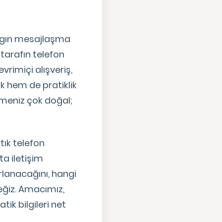
aygın mesajlaşma
tarafın telefon
vrimiçi alışveriş,
ik hem de pratiklik
meniz çok doğal;
tık telefon
a iletişim
arlanacağını, hangi
eğiz. Amacımız,
tik bilgileri net