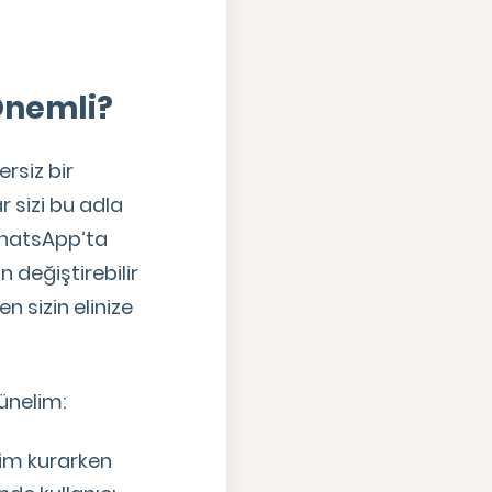
Önemli?
rsiz bir
 sizi bu adla
 WhatsApp’ta
n değiştirebilir
n sizin elinize
ünelim:
işim kurarken