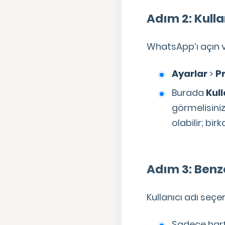
Adım 2: Kulla
WhatsApp’ı açın ve
Ayarlar
>
Pr
Burada
Kull
görmelisini
olabilir; bir
Adım 3: Benze
Kullanıcı adı seçe
Sadece harf,