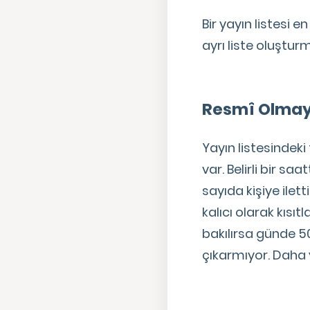
Bir yayın listesi en
ayrı liste oluştur
Resmî Olmaya
Yayın listesindek
var. Belirli bir s
sayıda kişiye ilett
kalıcı olarak kısı
bakılırsa günde 
çıkarmıyor. Daha yü