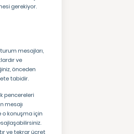
esi gerekiyor.
Oturum mesajları,
lardır ve
ğiniz, önceden
te tabidir.
k pencereleri
on mesajı
e o konuşma için
jlaşabilirsiniz.
r ve tekrar ücret