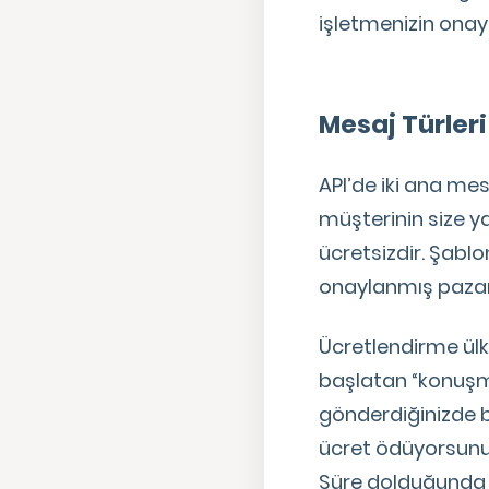
işletmenizin onay
Mesaj Türler
API’de iki ana me
müşterinin size y
ücretsizdir. Şabl
onaylanmış pazarl
Ücretlendirme ülk
başlatan “konuşma”
gönderdiğinizde 
ücret ödüyorsunuz
Süre dolduğunda y