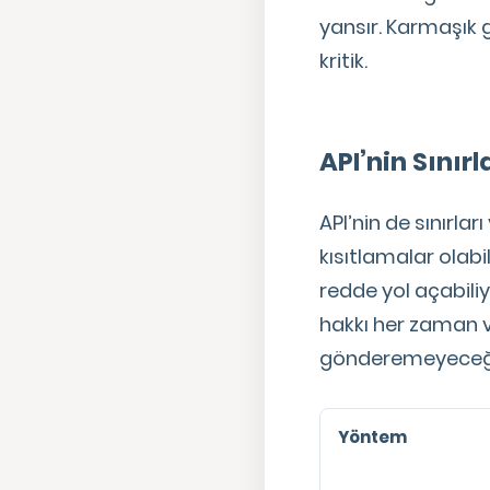
yansır. Karmaşık
kritik.
API’nin Sınırl
API’nin de sınırla
kısıtlamalar olab
redde yol açabiliy
hakkı her zaman v
gönderemeyeceğin
Yöntem