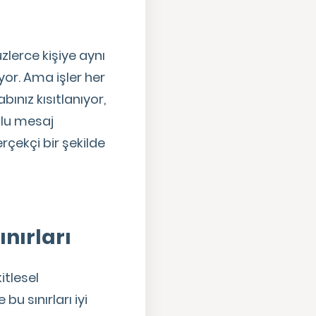
lerce kişiye aynı
or. Ama işler her
nız kısıtlanıyor,
plu mesaj
rçekçi bir şekilde
nırları
itlesel
u sınırları iyi