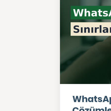
WhatsAp
Çözümle