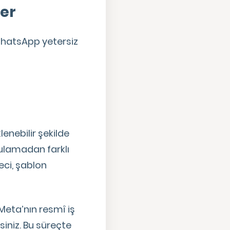
er
 WhatsApp yetersiz
enebilir şekilde
ulamadan farklı
eci, şablon
 Meta’nın resmî iş
siniz. Bu süreçte