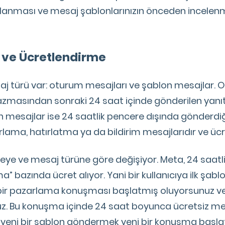
lanması ve mesaj şablonlarınızın önceden incelenm
i ve Ücretlendirme
saj türü var: oturum mesajları ve şablon mesajlar. 
azmasından sonraki 24 saat içinde gönderilen yanıt
on mesajlar ise 24 saatlik pencere dışında gönderdi
ama, hatırlatma ya da bildirim mesajlarıdır ve ücre
eye ve mesaj türüne göre değişiyor. Meta, 24 saatli
 bazında ücret alıyor. Yani bir kullanıcıya ilk şabl
bir pazarlama konuşması başlatmış oluyorsunuz v
. Bu konuşma içinde 24 saat boyunca ücretsiz mesa
eni bir şablon göndermek yeni bir konuşma başlatı