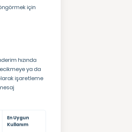
 öngörmek için
önderim hızında
 gecikmeye ya da
 olarak işaretleme
 mesaj
En Uygun
Kullanım