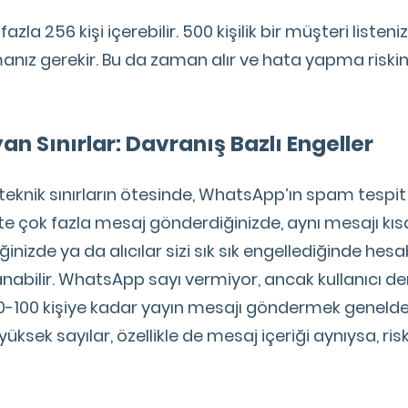
 fazla 256 kişi içerebilir. 500 kişilik bir müşteri listeni
manız gerekir. Bu da zaman alır ve hata yapma riskini 
n Sınırlar: Davranış Bazlı Engeller
i teknik sınırların ötesinde, WhatsApp’ın spam tesp
aatte çok fazla mesaj gönderdiğinizde, aynı mesajı kı
iğinizde ya da alıcılar sizi sık sık engellediğinde hes
tlanabilir. WhatsApp sayı vermiyor, ancak kullanıcı d
50-100 kişiye kadar yayın mesajı göndermek geneld
ksek sayılar, özellikle de mesaj içeriği aynıysa, riski