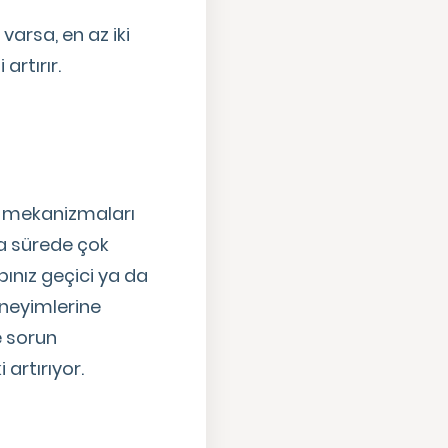
z varsa, en az iki
artırır.
it mekanizmaları
sa sürede çok
abınız geçici ya da
eneyimlerine
e sorun
 artırıyor.