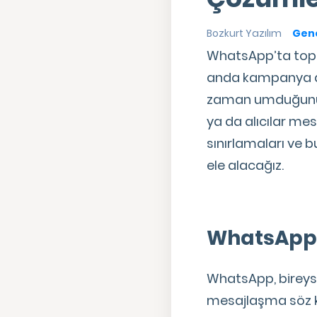
Bozkurt Yazılım
Gene
WhatsApp’ta toplu
anda kampanya du
zaman umduğunuz g
ya da alıcılar me
sınırlamaları ve b
ele alacağız.
WhatsApp 
WhatsApp, bireyse
mesajlaşma söz kon