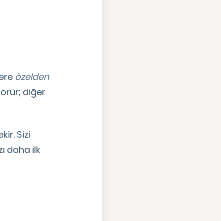
lere
özelden
örür; diğer
ir. Sizi
ı daha ilk