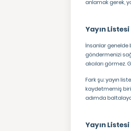
anlamak gerek, yo
Yayın Listesi
İnsanlar genelde bu 
göndermenizi sağla
alıcıları görmez. 
Fark şu: yayın list
kaydetmemiş birin
adımda baltalayab
Yayın Listesi