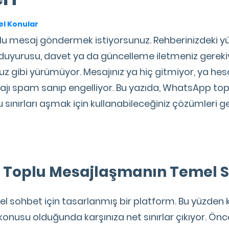
l Konular
 mesaj göndermek istiyorsunuz. Rehberinizdeki yüz
yurusu, davet ya da güncelleme iletmeniz gerekiy
ibi yürümüyor. Mesajınız ya hiç gitmiyor, ya hesabı
sajı spam sanıp engelliyor. Bu yazıda, WhatsApp to
u sınırları aşmak için kullanabileceğiniz çözümleri ge
Toplu Mesajlaşmanın Temel Sı
l sohbet için tasarlanmış bir platform. Bu yüzden k
usu olduğunda karşınıza net sınırlar çıkıyor. Önce b