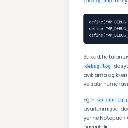
dosya
config.php
define('WP_DEBUG'
define('WP_DEBUG_
define('WP_DEBUG_
Bu kod, hataları 
dosyas
debug.log
ayıklama açıkken 
ve satır numarasıy
Eğer
wp-config.
ayarlanmışsa, de
yerine Notepad++ 
güvenlidir.