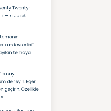
enty Twenty-
z — ki bu sık
z temanın
astra-devredisi”.
ayılan temaya
 Temayı
lum deneyin. Eğer
 geçirin. Özellikle
ar.
orsunuz. Böylece