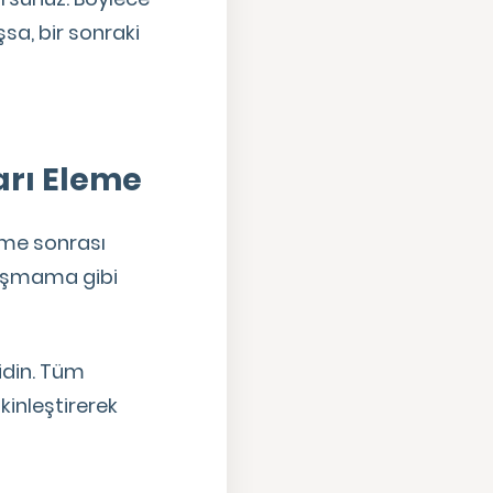
şsa, bir sonraki
arı Eleme
eme sonrası
uyuşmama gibi
idin. Tüm
tkinleştirerek