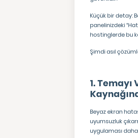
Küçük bir detay: B
panelinizdeki “Hat
hostinglerde bu ka
Şimdi asıl çözümle
1. Temayı
Kaynağınd
Beyaz ekran hatas
uyumsuzluk çıkar
uygulaması daha ko