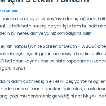
l Konular
 aniden bembeyaz bir sayfaya dönüştüğünde, kalbini
l. Üstelik hata mesajı da yok. İşte tam bu noktada
n bir nefes alın ve yalnız olmadığınızı bilin.
ekran hatası (White Screen of Death – WSOD), sit
linde hiçbir içerik görünmemesiyle kendini belli ed
cül hatadan kaynaklanır ve hata raporlaması kapalı
 görürsünüz.
 adım adım çözmek için en etkili beş yöntemi öğren
den önce almanız gereken önlemleri, en sık düşül
ngi çözümü denemeniz gerektiğini net bir şekilde