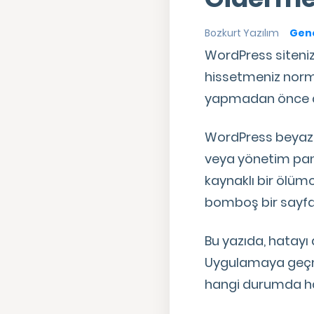
Bozkurt Yazılım
Gene
WordPress siteniz
hissetmeniz norma
yapmadan önce deri
WordPress beyaz 
veya yönetim pane
kaynaklı bir ölüm
bomboş bir sayfa
Bu yazıda, hatayı
Uygulamaya geçme
hangi durumda ha