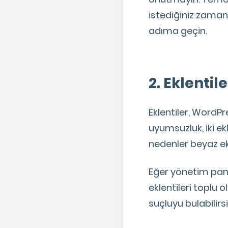
istediğiniz zaman 
adıma geçin.
2. Eklenti
Eklentiler, WordP
uyumsuzluk, iki e
nedenler beyaz ek
Eğer yönetim pane
eklentileri toplu o
suçluyu bulabilirs