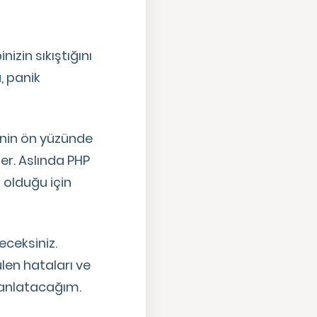
zin sıkıştığını
, panik
enin ön yüzünde
er. Aslında PHP
 olduğu için
eceksiniz.
en hataları ve
 anlatacağım.