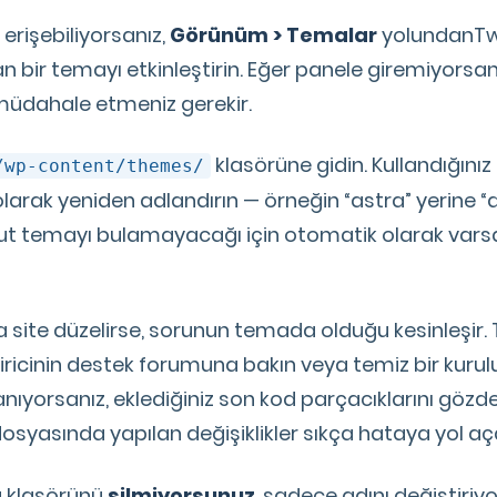
erişebiliyorsanız,
Görünüm > Temalar
yolundanTw
an bir temayı etkinleştirin. Eğer panele giremiyorsanı
 müdahale etmeniz gerekir.
klasörüne gidin. Kullandığını
/wp-content/themes/
larak yeniden adlandırın — örneğin “astra” yerine “
 temayı bulamayacağı için otomatik olarak vars
 site düzelirse, sorunun temada olduğu kesinleşir.
ştiricinin destek forumuna bakın veya temiz bir kuru
anıyorsanız, eklediğiniz son kod parçacıklarını gözden
osyasında yapılan değişiklikler sıkça hataya yol aç
 klasörünü
silmiyorsunuz
, sadece adını değiştiriy