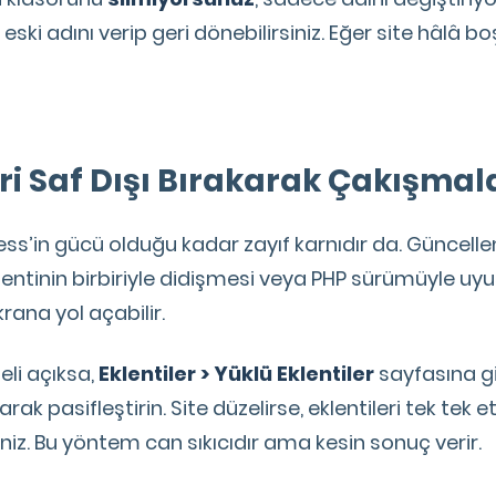
eski adını verip geri dönebilirsiniz. Eğer site hâlâ bo
leri Saf Dışı Bırakarak Çakışmal
ress’in gücü olduğu kadar zayıf karnıdır da. Güncell
klentinin birbiriyle didişmesi veya PHP sürümüyle 
rana yol açabilir.
li açıksa,
Eklentiler > Yüklü Eklentiler
sayfasına g
larak pasifleştirin. Site düzelirse, eklentileri tek tek e
iniz. Bu yöntem can sıkıcıdır ama kesin sonuç verir.