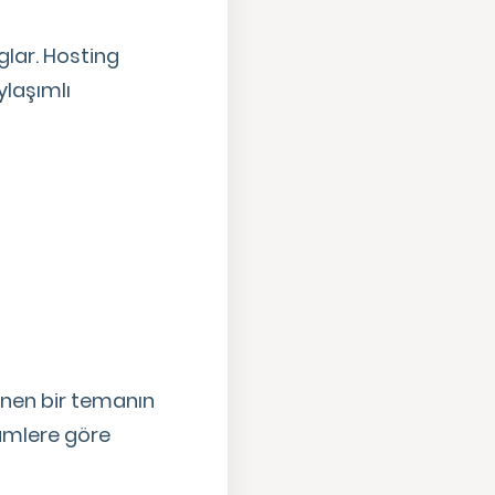
glar. Hosting
ylaşımlı
enen bir temanın
ümlere göre