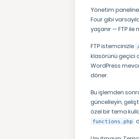
Yönetim paneline 
Four gibi varsayıl
yaşanır — FTP ile
FTP istemcinizle
klasörünü geçici o
WordPress mevcut
döner.
Bu işlemden sonra
güncelleyin, geli
özel bir tema kull
d
functions.php
Unutmayın: Tema