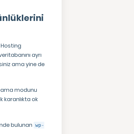
nlüklerini
 Hosting
veritabanını ayrı
rsiniz ama yine de
yıklama modunu
 karanlıkta ok
ninde bulunan
wp-