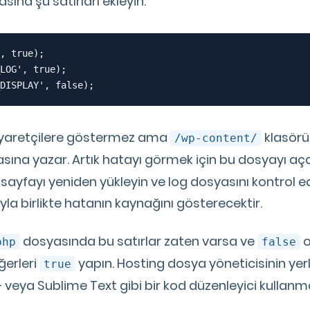
sına şu satırları ekleyin:
, true);

LOG', true);

DISPLAY', false);
ziyaretçilere göstermez ama
klasörü
/wp-content/
ına yazar. Artık hatayı görmek için bu dosyayı açab
sayfayı yeniden yükleyin ve log dosyasını kontrol ed
la birlikte hatanın kaynağını gösterecektir.
dosyasında bu satırlar zaten varsa ve
o
php
false
ğerleri
yapın. Hosting dosya yöneticisinin yerl
true
veya Sublime Text gibi bir kod düzenleyici kullan