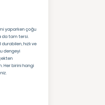
çimi yaparken çoğu
a da tam tersi.
urabilen, hızlı ve
bu dengeyi
rçekten
 Her birini hangi
niz.