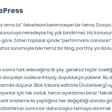
ePress
az ama öz” felsefesini benimseyen bir tema. Dosya
 sunucuya neredeyse hiç yük bindirmez. Hız konusun
göre. Zaten topluluk içinde “performans canavarı”
etsiz sürümüyle bile temiz bir blog, portföy ya da k
onra fark edeceğiniz ilk şey, gereksiz hiçbir özell
 dosyaları sadece ihtiyaç duyuldukça yüklenir. Bu d
anlamda düşürür. Blok tabanlı editörle (Gutenberg)
layanlar için tek zorluk, tema ayarlarının biraz “tekni
lı önizleme ile yaptığınız her değişikliği anında gö
atlattıktan sonra bir daha başka temaya dönmek i