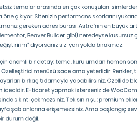
etsiz temalar arasında en çok konuşulan isimlerden bi
la öne çıkıyor. Sitenizin performans skorlarını yuka
akmanız gereken adres burası. Astra’nın en büyük art
Elementor, Beaver Builder gibi) neredeyse kusursuz ç
değiştiririm” diyorsanız sizi yarı yolda bırakmaz.
için önemli bir detay: tema, kurulumdan hemen sonr
Özelleştirici menüsü sade ama yeterlidir. Renkler, 
ayarları birkaç tıklamayla yapabilirsiniz. Özellikle 
için idealdir. E-ticaret yapmak isterseniz de WooCo
nde sıkıntı çekmezsiniz. Tek sınırı şu: premium ekl
fa şablonlarına erişemezsiniz. Ama başlangıç sev
ir durum değil.