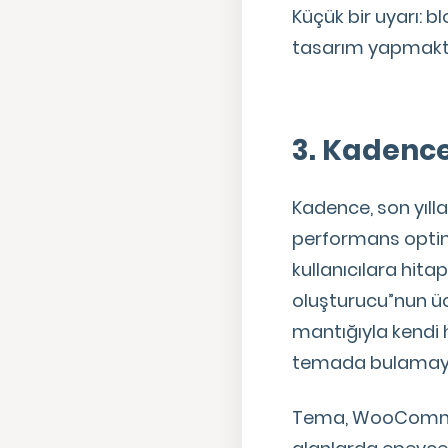
Küçük bir uyarı: 
tasarım yapmaktan
3. Kadenc
Kadence, son yılla
performans optim
kullanıcılara hitap
oluşturucu”nun üc
mantığıyla kendi h
temada bulamayac
Tema, WooCommerce