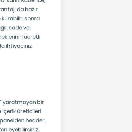
yorsanız Kadence,
vantajı da hazır
kurabilir, sonra
eğil; sade ve
eklerinin ücretli
 ihtiyacınız
u” yaratmayan bir
çerik üreticileri
Bu panelden header,
nleyebilirsiniz.