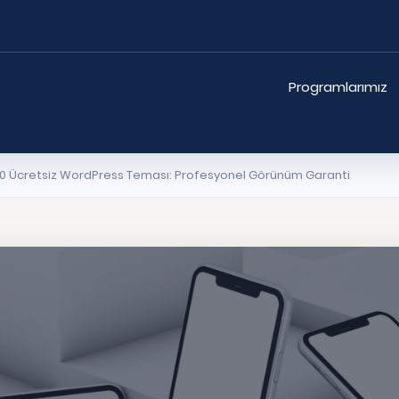
Programlarımız
yi 10 Ücretsiz WordPress Teması: Profesyonel Görünüm Garanti