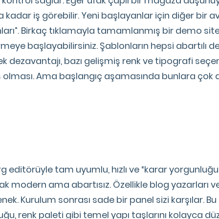
kontrol sağlar. Eğer ufak çaplı bir mağaza düşünü
adar iş görebilir. Yeni başlayanlar için diğer bir a
ları”. Birkaç tıklamayla tamamlanmış bir demo site 
irmeye başlayabilirsiniz. Şablonların hepsi abartılı d
ek dezavantajı, bazı gelişmiş renk ve tipografi seçen
ş olması. Ama başlangıç aşamasında bunlara çok da
g editörüyle tam uyumlu, hızlı ve “karar yorgunluğ
k modern ama abartısız. Özellikle blog yazarları ve i
çenek. Kurulum sonrası sade bir panel sizi karşılar. 
ğu, renk paleti gibi temel yapı taşlarını kolayca düze