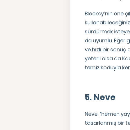
Blocksy’nin öne çı
kullanabileceğiniz 
sürdürmek isteyen
da uyumlu. Eğer gör
ve hızlı bir sonu
yeterli olsa da K
temiz koduyla ke
5. Neve
Neve, “hemen yay
tasarlanmış bir t