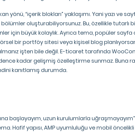
kan yönü, “içerik blokları” yaklaşımı. Yani yazı ve say
bölümler oluşturabiliyorsunuz. Bu, özellikle tutarlı bi
ler için büyük kolaylık. Ayrıca tema, popüler sayfa 
sel bir portföy sitesi veya kişisel blog planlıyorsanı
ç almanız işten bile değil. E-ticaret tarafında Woo
adence kadar gelişmiş özelleştirme sunmaz. Buna r
ndini kanıtlamış durumda.
ına başlayayım, uzun kurulumlarla uğraşmayayım” d
ema. Hafif yapısı, AMP uyumluluğu ve mobil öncelikli