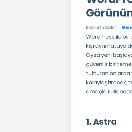
Görünüm
Bozkurt Yazılım
Gene
WordPress ile bir
kişi aynı hataya d
Oysa yeni başlaya
güvenilir bir teme
tutturan onlarca t
kolaylaştıracak, t
amaçla kullanacağın
1. Astra