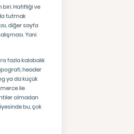
ri. Hafifliği ve
rıda tutmak
ısı, diğer sayfa
alışması. Yani
a fazla kalabalık
tipografi, header
blog ya da küçük
mmerce ile
entiler olmadan
iyesinde bu, çok