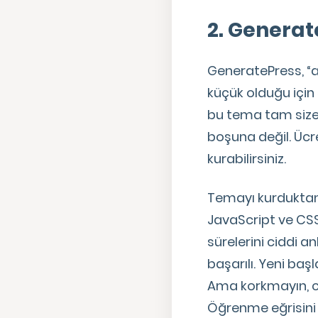
2. Generat
GeneratePress, “
küçük olduğu için
bu tema tam size 
boşuna değil. Ücr
kurabilirsiniz.
Temayı kurduktan s
JavaScript ve CSS
sürelerini ciddi 
başarılı. Yeni baş
Ama korkmayın, can
Öğrenme eğrisini 