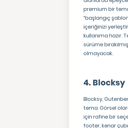
alanlarda epeyce 
premium bir tema k
“başlangıç şablon
içeriğinizi yerleşt
kullanıma hazır. T
sürüme bırakılmı
olmayacak.
4. Blocksy
Blocksy, Gutenber
tema. Görsel olara
için rafine bir se
footer, kenar çubu