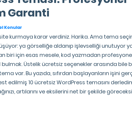
 Garanti
l Konular
 site kurmaya karar verdiniz. Harika. Ama tema se
üşüyor: ya görselliğe aldanıp işlevselliği unutuyor y
n biri için esas mesele, kod yazmadan profesyonel d
l bulmak. Üstelik ücretsiz seçenekler arasında bile 
ema var. Bu yazıda, sıfırdan başlayanların işini ge
est edilmiş 10 ücretsiz WordPress temasını derledim.
ızı, artılarını ve eksilerini net bir şekilde göreceksi