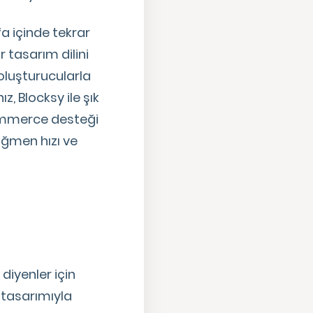
fa içinde tekrar
r tasarım dilini
oluşturucularla
z, Blocksy ile şık
Commerce desteği
ağmen hızı ve
iyenler için
 tasarımıyla