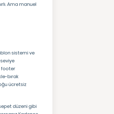
nırlı. Ama manuel
şablon sistemi ve
 seviye
e footer
kle-bırak
çoğu ücretsiz
epet düzeni gibi